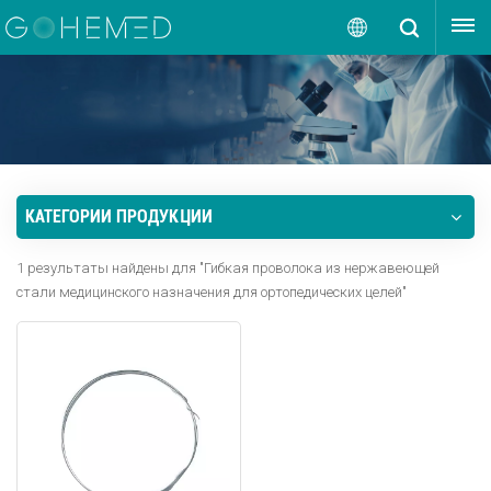
ПОЛУЧИТЬ ЦЕНУ
Русский
English
русский
КАТЕГОРИИ ПРОДУКЦИИ
español
1 результаты найдены для "Гибкая проволока из нержавеющей
português
стали медицинского назначения для ортопедических целей"
العربية