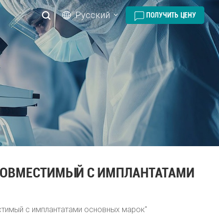
Русский
ПОЛУЧИТЬ ЦЕНУ
English
русский
español
português
العربية
СОВМЕСТИМЫЙ С ИМПЛАНТАТАМИ
стимый с имплантатами основных марок"