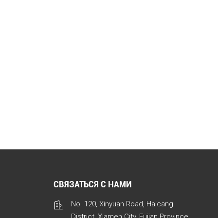
СВЯЗАТЬСЯ С НАМИ
No. 120, Xinyuan Road, Haicang
District, Xiamen City, Fujian Province,