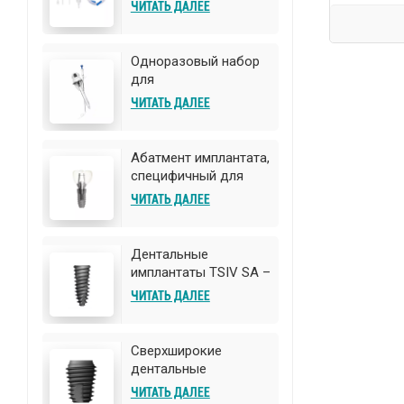
хирургический
ЧИТАТЬ ДАЛЕЕ
дренажный катетер
Одноразовый набор
для
лапароскопического
ЧИТАТЬ ДАЛЕЕ
наложения швов для
закрытия брюшной
стенки
Абатмент имплантата,
специфичный для
пациента
ЧИТАТЬ ДАЛЕЕ
Дентальные
имплантаты TSIV SA –
высококачественные
ЧИТАТЬ ДАЛЕЕ
титановые
имплантаты |
Доступна настройка
Сверхширокие
OEM/ODM
дентальные
имплантаты TSIII SA –
ЧИТАТЬ ДАЛЕЕ