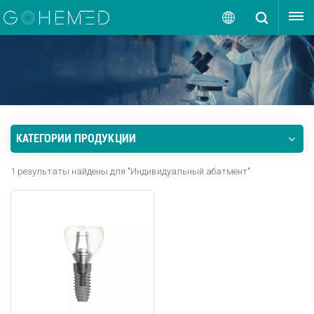
ПОЛУЧИТЬ ЦЕНУ
Русский
English
русский
КАТЕГОРИИ ПРОДУКЦИИ
español
1 результаты найдены для "Индивидуальный абатмент"
português
العربية